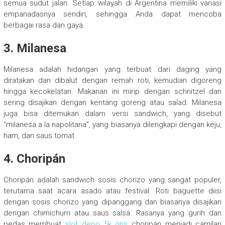
semua sudut jalan. Setiap wilayah di Argentina memiliki variasi
empanadasnya sendiri, sehingga Anda dapat mencoba
berbagai rasa dan gaya.
3. Milanesa
Milanesa adalah hidangan yang terbuat dari daging yang
diratakan dan dibalut dengan remah roti, kemudian digoreng
hingga kecokelatan. Makanan ini mirip dengan schnitzel dan
sering disajikan dengan kentang goreng atau salad. Milanesa
juga bisa ditemukan dalam versi sandwich, yang disebut
“milanesa a la napolitana”, yang biasanya dilengkapi dengan keju,
ham, dan saus tomat.
4. Choripán
Choripán adalah sandwich sosis chorizo yang sangat populer,
terutama saat acara asado atau festival. Roti baguette diisi
dengan sosis chorizo yang dipanggang dan biasanya disajikan
dengan chimichurri atau saus salsa. Rasanya yang gurih dan
pedas membuat
slot depo 5k qris
choripán menjadi camilan