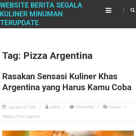
Skip
WEBSITE BERITA SEGALA
to
KULINER MINUMAN
content
TERUPDATE
Tag: Pizza Argentina
Rasakan Sensasi Kuliner Khas
Argentina yang Harus Kamu Coba
Agustus 6, 2025
admin
0 Komentar
Kuliner
,
Helado
Pizza Argentina