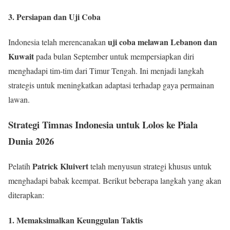
3. Persiapan dan Uji Coba
uji coba melawan Lebanon dan
Indonesia telah merencanakan
Kuwait
pada bulan September untuk mempersiapkan diri
menghadapi tim-tim dari Timur Tengah. Ini menjadi langkah
strategis untuk meningkatkan adaptasi terhadap gaya permainan
lawan.
Strategi Timnas Indonesia untuk Lolos ke Piala
Dunia 2026
Patrick Kluivert
Pelatih
telah menyusun strategi khusus untuk
menghadapi babak keempat. Berikut beberapa langkah yang akan
diterapkan:
1. Memaksimalkan Keunggulan Taktis