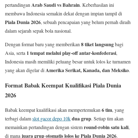
Arab Saudi vs Bahrain
pertandingan
. Keberhasilan ini
membawa Indonesia semakin dekat dengan impian tampil di
Piala Dunia 2026
, sebuah pencapaian yang belum pernah diraih
dalam sejarah sepak bola nasional.
8 tiket langsung
Dengan format baru yang memberikan
bagi
1 tempat melalui play-off antar-konfederasi
Asia, serta
,
Indonesia masih memiliki peluang besar untuk lolos ke turnamen
Amerika Serikat, Kanada, dan Meksiko
yang akan digelar di
.
Format Babak Keempat Kualifikasi Piala Dunia
2026
6 tim
Babak keempat kualifikasi akan mempertemukan
, yang
dua grup
terbagi dalam
slot gacor depo 10k
. Setiap tim akan
round-robin satu kali
memainkan pertandingan dengan sistem
,
juara grup otomatis lolos ke Piala Dunia 2026
di mana
.