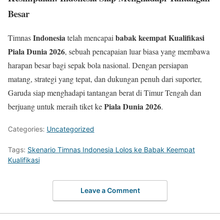
Besar
Indonesia
babak keempat Kualifikasi
Timnas
telah mencapai
Piala Dunia 2026
, sebuah pencapaian luar biasa yang membawa
harapan besar bagi sepak bola nasional. Dengan persiapan
matang, strategi yang tepat, dan dukungan penuh dari suporter,
Garuda siap menghadapi tantangan berat di Timur Tengah dan
Piala Dunia 2026
berjuang untuk meraih tiket ke
.
Categories:
Uncategorized
Tags:
Skenario Timnas Indonesia Lolos ke Babak Keempat
Kualifikasi
Leave a Comment