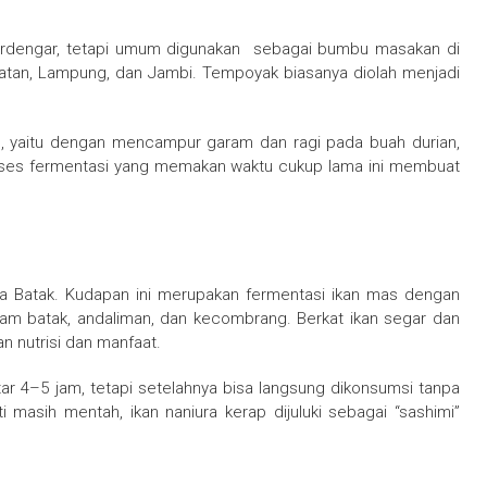
 terdengar, tetapi umum digunakan sebagai bumbu masakan di
atan, Lampung, dan Jambi. Tempoyak biasanya diolah menjadi
l, yaitu dengan mencampur garam dan ragi pada buah durian,
Proses fermentasi yang memakan waktu cukup lama ini membuat
aja Batak. Kudapan ini merupakan fermentasi ikan mas dengan
sam batak, andaliman, dan kecombrang. Berkat ikan segar dan
n nutrisi dan manfaat.
ar 4–5 jam, tetapi setelahnya bisa langsung dikonsumsi tanpa
 masih mentah, ikan naniura kerap dijuluki sebagai “sashimi”