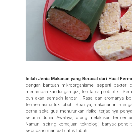
Inilah Jenis Makanan yang Berasal dari Hasil Ferm
dengan bantuan mikroorganisme, seperti bakteri
menambah kandungan gizi, terutama probiotik . Sem
pun akan semakin lancar . Rasa dan aromanya bol
fermentasi untuk tubuh. Soalnya, makanan ini meng
cerna sekaligus menurunkan risiko terjadinya penya
seluruh dunia. Awalnya, orang melakukan fermen
Namun, seiring kemajuan teknologi, banyak penel
segudang manfaat untuk tubuh.