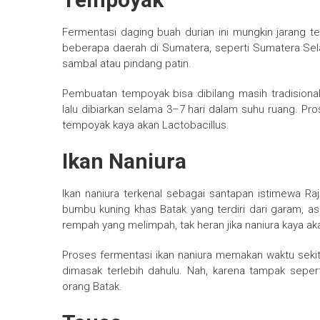
Fermentasi daging buah durian ini mungkin jarang
beberapa daerah di Sumatera, seperti Sumatera Sel
sambal atau pindang patin.
Pembuatan tempoyak bisa dibilang masih tradisiona
lalu dibiarkan selama 3–7 hari dalam suhu ruang. 
tempoyak kaya akan Lactobacillus.
Ikan Naniura
Ikan naniura terkenal sebagai santapan istimewa R
bumbu kuning khas Batak yang terdiri dari garam, a
rempah yang melimpah, tak heran jika naniura kaya aka
Proses fermentasi ikan naniura memakan waktu sekit
dimasak terlebih dahulu. Nah, karena tampak seperti
orang Batak.