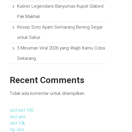
Kuliner Legendaris Banyumas Kupat Glabed
Pak Makhali
Resep Soto Ayam Semarang Bening Segar
untuk Sahur
5 Minuman Viral 2026 yang Wajib Kamu Coba
Sekarang
Recent Comments
Tidak ada komentar untuk ditampilkan.
slot bet 100
slot qris
slot 10k
rtp slot