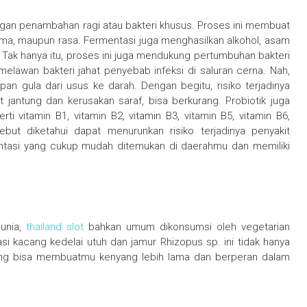
gan penambahan ragi atau bakteri khusus. Proses ini membuat
ma, maupun rasa. Fermentasi juga menghasilkan alkohol, asam
 Tak hanya itu, proses ini juga mendukung pertumbuhan bakteri
 melawan bakteri jahat penyebab infeksi di saluran cerna. Nah,
an gula dari usus ke darah. Dengan begitu, risiko terjadinya
t jantung dan kerusakan saraf, bisa berkurang. Probiotik juga
 vitamin B1, vitamin B2, vitamin B3, vitamin B5, vitamin B6,
ebut diketahui dapat menurunkan risiko terjadinya penyakit
entasi yang cukup mudah ditemukan di daerahmu dan memiliki
unia,
thailand slot
bahkan umum dikonsumsi oleh vegetarian
i kacang kedelai utuh dan jamur Rhizopus sp. ini tidak hanya
n yang bisa membuatmu kenyang lebih lama dan berperan dalam