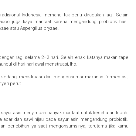
adisional Indonesia memang tak perlu diragukan lagi. Selain
uco juga kaya manfaat karena mengandung probiotik hasil
zae atau Aspergillus oryzae.
engan ragi selama 2–3 hari. Selain enak, katanya makan tape
ul di hari-hari awal menstruasi, lho.
g sedang menstruasi dan mengonsumsi makanan fermentasi,
nyeri perut.
 sayur asin menyimpan banyak manfaat untuk kesehatan tubuh.
 acar dan sawi hijau pada sayur asin mengandung probiotik.
gan berlebihan ya saat mengonsumsinya, terutama jika kamu