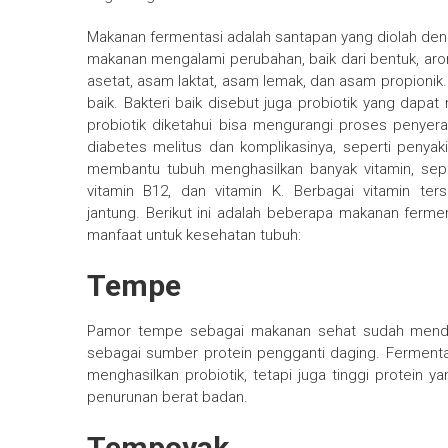
Makanan fermentasi adalah santapan yang diolah den
makanan mengalami perubahan, baik dari bentuk, aro
asetat, asam laktat, asam lemak, dan asam propionik.
baik. Bakteri baik disebut juga probiotik yang dapat
probiotik diketahui bisa mengurangi proses penyerap
diabetes melitus dan komplikasinya, seperti penyaki
membantu tubuh menghasilkan banyak vitamin, seperti
vitamin B12, dan vitamin K. Berbagai vitamin ters
jantung. Berikut ini adalah beberapa makanan ferm
manfaat untuk kesehatan tubuh:
Tempe
Pamor tempe sebagai makanan sehat sudah mend
sebagai sumber protein pengganti daging. Fermentas
menghasilkan probiotik, tetapi juga tinggi protei
penurunan berat badan.
Tempoyak