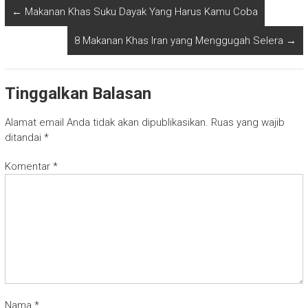
←
Makanan Khas Suku Dayak Yang Harus Kamu Coba
8 Makanan Khas Iran yang Menggugah Selera
→
Tinggalkan Balasan
Alamat email Anda tidak akan dipublikasikan.
Ruas yang wajib
ditandai
*
Komentar
*
Nama
*