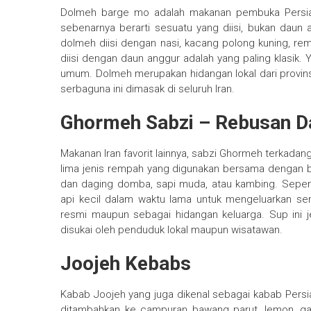
Dolmeh barge mo adalah makanan pembuka Persia 
sebenarnya berarti sesuatu yang diisi, bukan dau
dolmeh diisi dengan nasi, kacang polong kuning, re
diisi dengan daun anggur adalah yang paling klasik. 
umum. Dolmeh merupakan hidangan lokal dari provinsi
serbaguna ini dimasak di seluruh Iran.
Ghormeh Sabzi – Rebusan D
Makanan Iran favorit lainnya, sabzi Ghormeh terkadang
lima jenis rempah yang digunakan bersama dengan 
dan daging domba, sapi muda, atau kambing. Seperti
api kecil dalam waktu lama untuk mengeluarkan sem
resmi maupun sebagai hidangan keluarga. Sup ini 
disukai oleh penduduk lokal maupun wisatawan.
Joojeh Kebabs
Kabab Joojeh yang juga dikenal sebagai kabab Pers
ditambahkan ke campuran bawang parut, lemon, g