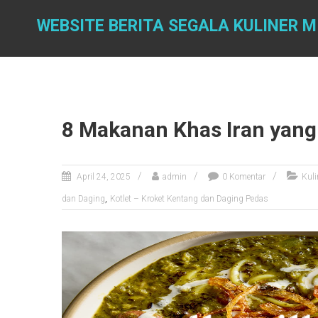
Skip
to
WEBSITE BERITA SEGALA KULINER 
content
8 Makanan Khas Iran yan
April 24, 2025
admin
0 Komentar
Kuli
,
dan Daging
Kotlet – Kroket Kentang dan Daging Pedas