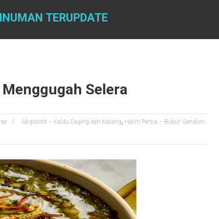
MINUMAN TERUPDATE
g Menggugah Selera
,
ner
Abgoosht – Kaldu Daging dan Kacang
Halim Persia – Bubur Gandum