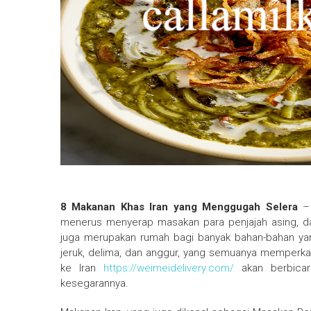
8 Makanan Khas Iran yang Menggugah Selera
– 
menerus menyerap masakan para penjajah asing, dari
juga merupakan rumah bagi banyak bahan-bahan yang l
jeruk, delima, dan anggur, yang semuanya memperka
ke Iran
https://weimeidelivery.com/
akan berbicar
kesegarannya.