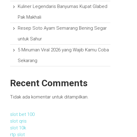
Kuliner Legendaris Banyumas Kupat Glabed
Pak Makhali
Resep Soto Ayam Semarang Bening Segar
untuk Sahur
5 Minuman Viral 2026 yang Wajib Kamu Coba
Sekarang
Recent Comments
Tidak ada komentar untuk ditampilkan.
slot bet 100
slot qris
slot 10k
rtp slot