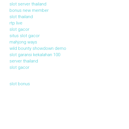
slot server thailand
bonus new member
slot thailand
rtp live
slot gacor
situs slot gacor
mahjong ways
wild bounty showdown demo
slot garansi kekalahan 100
server thailand
slot gacor
slot bonus