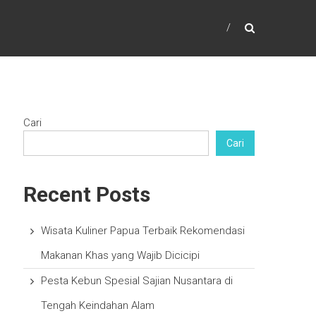
Cari
Cari
Recent Posts
Wisata Kuliner Papua Terbaik Rekomendasi
Makanan Khas yang Wajib Dicicipi
Pesta Kebun Spesial Sajian Nusantara di
Tengah Keindahan Alam