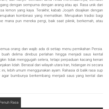
gang dengan sempurna dengan arang atau api. Rasa unik dari
a lemon yang kaya. Terakhir, kabab Joojeh disajikan dengan
erupakan kombinasi yang mematikan. Merupakan tradisi bagi
ke mana pun mereka pergi, baik saat piknik, berkemah, atau
semua orang dan wajib ada di setiap menu pernikahan Persia.
n buah delima direbus perlahan hingga menjadi saus kental
gkin tidak menggugah selera, tetapi perpaduan kacang kenari
n lidah. Berasal dari wilayah utara Iran, hidangan ini secara
at ini, lebih umum menggunakan ayam. Rahasia di balik rasa sup
ar agar bumbunya berkembang menjadi saus yang kental dan
 Penuh Rasa