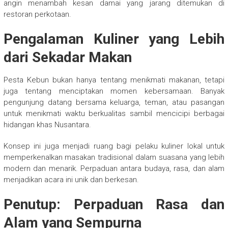
angin menambah kesan damai yang jarang ditemukan di
restoran perkotaan.
Pengalaman Kuliner yang Lebih
dari Sekadar Makan
Pesta Kebun bukan hanya tentang menikmati makanan, tetapi
juga tentang menciptakan momen kebersamaan. Banyak
pengunjung datang bersama keluarga, teman, atau pasangan
untuk menikmati waktu berkualitas sambil mencicipi berbagai
hidangan khas Nusantara.
Konsep ini juga menjadi ruang bagi pelaku kuliner lokal untuk
memperkenalkan masakan tradisional dalam suasana yang lebih
modern dan menarik. Perpaduan antara budaya, rasa, dan alam
menjadikan acara ini unik dan berkesan.
Penutup: Perpaduan Rasa dan
Alam yang Sempurna