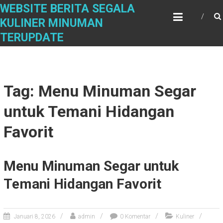
Skip
WEBSITE BERITA SEGALA
to
KULINER MINUMAN
content
TERUPDATE
Tag: Menu Minuman Segar
untuk Temani Hidangan
Favorit
Menu Minuman Segar untuk
Temani Hidangan Favorit
Januari 8, 2026
admin
0 Komentar
Kuliner