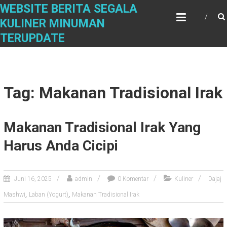
Skip
WEBSITE BERITA SEGALA
to
KULINER MINUMAN
content
TERUPDATE
Tag: Makanan Tradisional Irak
Makanan Tradisional Irak Yang
Harus Anda Cicipi
Juni 16, 2025
admin
0 Komentar
Kuliner
Dajaj
,
,
Mashwi
Laban (Yogurt)
Makanan Tradisional Irak