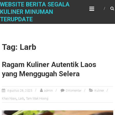
Skip
WEBSITE BERITA SEGALA
to
KULINER MINUMAN
content
TERUPDATE
Tag: Larb
Ragam Kuliner Autentik Laos
yang Menggugah Selera
Agustus 28, 2025
admin
0 Komentar
Kuliner
,
,
Khao Niaw
Larb
Tam Mak Hoong