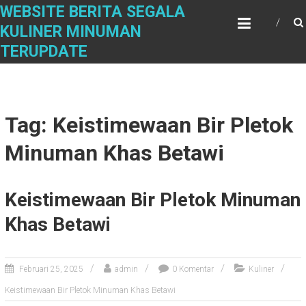
Skip
WEBSITE BERITA SEGALA
to
KULINER MINUMAN
content
TERUPDATE
Tag: Keistimewaan Bir Pletok
Minuman Khas Betawi
Keistimewaan Bir Pletok Minuman
Khas Betawi
Februari 25, 2025
admin
0 Komentar
Kuliner
Keistimewaan Bir Pletok Minuman Khas Betawi