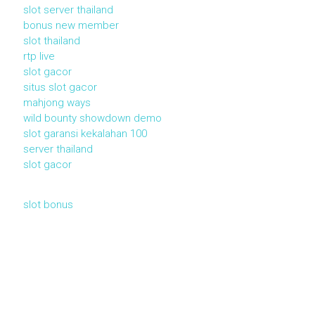
slot server thailand
bonus new member
slot thailand
rtp live
slot gacor
situs slot gacor
mahjong ways
wild bounty showdown demo
slot garansi kekalahan 100
server thailand
slot gacor
slot bonus