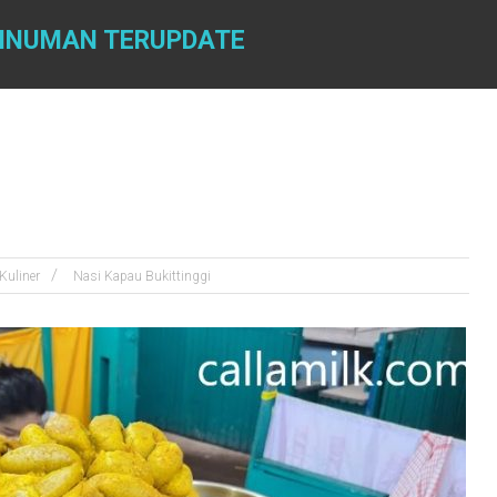
MINUMAN TERUPDATE
Kuliner
Nasi Kapau Bukittinggi