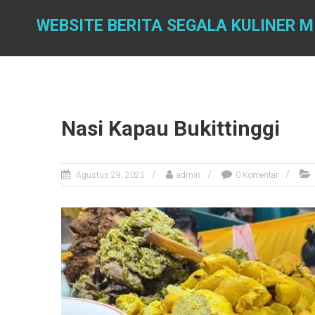
Skip
to
WEBSITE BERITA SEGALA KULINER 
content
Nasi Kapau Bukittinggi
Agustus 29, 2025
admin
0 Komentar