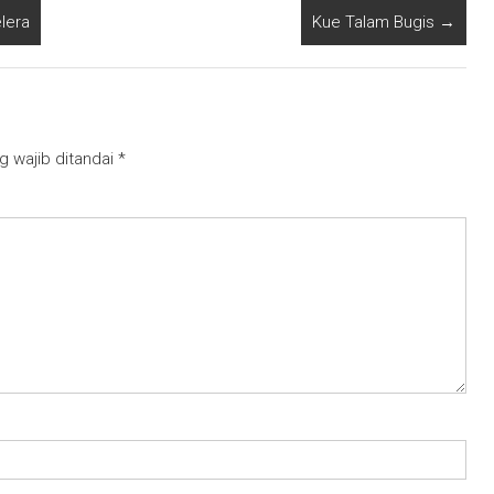
lera
Kue Talam Bugis
→
g wajib ditandai
*