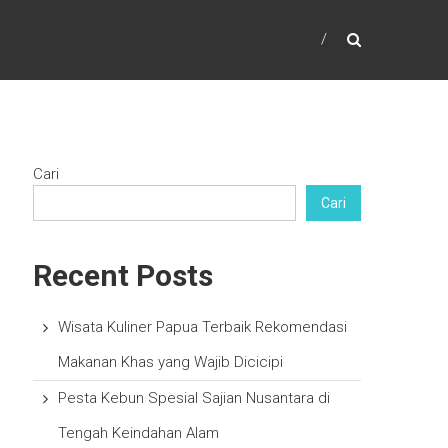
Cari
Cari
Recent Posts
Wisata Kuliner Papua Terbaik Rekomendasi
Makanan Khas yang Wajib Dicicipi
Pesta Kebun Spesial Sajian Nusantara di
Tengah Keindahan Alam