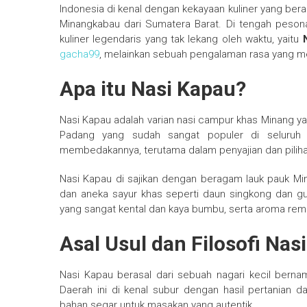
Indonesia di kenal dengan kekayaan kuliner yang ber
Minangkabau dari Sumatera Barat. Di tengah pesona 
kuliner legendaris yang tak lekang oleh waktu, yaitu
gacha99
, melainkan sebuah pengalaman rasa yang me
Apa itu Nasi Kapau?
Nasi Kapau adalah varian nasi campur khas Minang yan
Padang yang sudah sangat populer di seluruh In
membedakannya, terutama dalam penyajian dan piliha
Nasi Kapau di sajikan dengan beragam lauk pauk Mina
dan aneka sayur khas seperti daun singkong dan gul
yang sangat kental dan kaya bumbu, serta aroma re
Asal Usul dan Filosofi Nas
Nasi Kapau berasal dari sebuah nagari kecil bern
Daerah ini di kenal subur dengan hasil pertanian
bahan segar untuk masakan yang autentik.