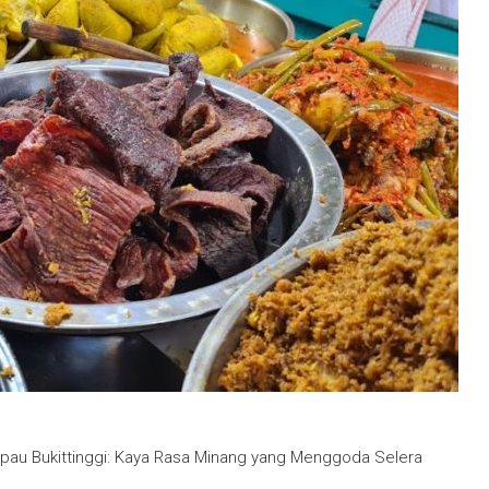
apau Bukittinggi: Kaya Rasa Minang yang Menggoda Selera